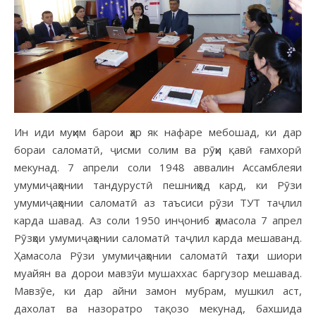
Ин иди муҳим барои ҳар як нафаре мебошад, ки дар
бораи саломатӣ, ҷисми солим ва рӯҳи қавӣ ғамхорӣ
мекунад. 7 апрели соли 1948 аввалин Ассамблеяи
умумиҷаҳонии тандурустӣ пешниҳод кард, ки Рӯзи
умумиҷаҳонии саломатӣ аз таъсиси рӯзи ТУТ таҷлил
карда шавад. Аз соли 1950 инҷониб ҳамасола 7 апрел
Рӯзҳои умумиҷаҳонии саломатӣ таҷлил карда мешаванд.
Ҳамасола Рӯзи умумиҷаҳонии саломатӣ таҳти шиори
муайян ва дорои мавзӯи мушаххас баргузор мешавад.
Мавзӯе, ки дар айни замон мубрам, мушкил аст,
дахолат ва назоратро тақозо мекунад, бахшида