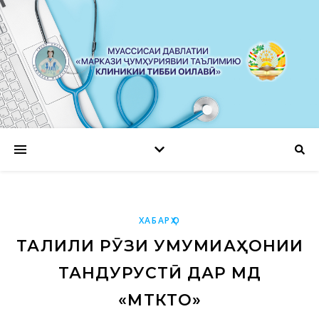
ХАБАРҲО
ТАҶЛИЛИ РӮЗИ УМУМИҶАҲОНИИ
ТАНДУРУСТӢ ДАР МД
«МҶТКТО»