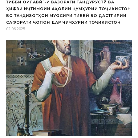
ТИББИ ОИЛАВӢ”-И ВАЗОРАТИ ТАНДУРУСТӢ ВА
ҲИФЗИ ИҶТИМОИИ АҲОЛИИ ҶУМҲУРИИ ТОҶИКИСТОН
БО ТАҶҲИЗОТҲОИ МУОСИРИ ТИББӢ БО ДАСТГИРИИ
САФОРАТИ ҶОПОН ДАР ҶУМҲУРИИ ТОҶИКИСТОН
02.06.2025