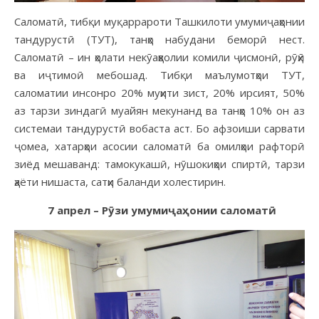
Саломатӣ, тибқи муқаррароти Ташкилоти умумиҷаҳонии
тандурустӣ (ТУТ), танҳо набудани беморӣ нест.
Саломатӣ – ин ҳолати некӯаҳволии комили ҷисмонӣ, рӯҳӣ
ва иҷтимоӣ мебошад. Тибқи маълумотҳои ТУТ,
саломатии инсонро 20% муҳити зист, 20% ирсият, 50%
аз тарзи зиндагӣ муайян мекунанд ва танҳо 10% он аз
системаи тандурустӣ вобаста аст. Бо афзоиши сарвати
ҷомеа, хатарҳои асосии саломатӣ ба омилҳои рафторӣ
зиёд мешаванд: тамокукашӣ, нӯшокиҳои спиртӣ, тарзи
ҳаёти нишаста, сатҳи баланди холестирин.
7 апрел – Рӯзи умумиҷаҳонии саломатӣ.