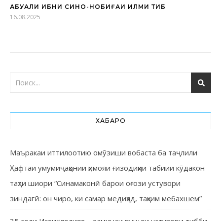
АБУАЛИ ИБНИ СИНО-НОБИҒАИ ИЛМИ ТИБ
16.08.2025
ХАБАРҲО
Маъракаи иттилоотию омӯзиши вобаста ба таҷлили
Ҳафтаи умумиҷаҳонии ҳимояи ғизодиҳии табиии кӯдакон
таҳти шиори “Синамаконӣ барои оғози устувори
зиндагӣ: он чиро, ки самар медиҳад, таҳким мебахшем”