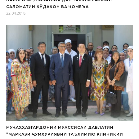
САЛОМАТИИ КЎДАКОН ВА ҶОМЕЪА
22.04.2018
МУҶАҲҲАЗГАРДОНИИ МУАССИСАИ ДАВЛАТИИ
“МАРКАЗИ ҶУМҲУРИЯВИИ ТАЪЛИМИЮ КЛИНИКИИ