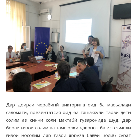
Дар доираи чорабинӣ викторина оид ба масъалаҳои
саломатӣ, презентатсия оид ба ташаккули тарзи ҳаёти
солим аз синни соли мактабӣ гузаронида шуд. Дар
бораи ғизои солим ва тамоюлҳои ҷавонон ба истеъмоли
ғизои носолим дар ғизои ҳаррӯза баҳсҳои ҷолиб сурат