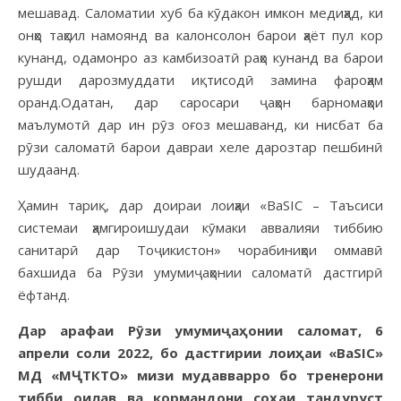
мешавад. Саломатии хуб ба кӯдакон имкон медиҳад, ки
онҳо таҳсил намоянд ва калонсолон барои ҳаёт пул кор
кунанд, одамонро аз камбизоатӣ раҳо кунанд ва барои
рушди дарозмуддати иқтисодӣ замина фароҳам
оранд.Одатан, дар саросари ҷаҳон барномаҳои
маълумотӣ дар ин рӯз оғоз мешаванд, ки нисбат ба
рӯзи саломатӣ барои давраи хеле дарозтар пешбинӣ
шудаанд.
Ҳамин тариқ, дар доираи лоиҳаи «BaSIC – Таъсиси
системаи ҳамгироишудаи кӯмаки аввалияи тиббию
санитарӣ дар Тоҷикистон» чорабиниҳои оммавӣ
бахшида ба Рӯзи умумиҷаҳонии саломатӣ дастгирӣ
ёфтанд.
Дар арафаи Р
ӯ
зи
умуми
ҷ
а
ҳ
онии
саломат
, 6
апрели соли 2022, бо дастгирии лои
ҳ
аи
«BaSIC»
МД «М
Ҷ
ТКТО
» мизи мудавварро бо тренерони
тибби оилав
ва кормандони со
ҳ
аи
тандуруст