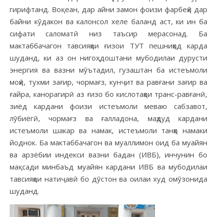
гирифтанд. Воқеан, дар айни замон фоизи фарбеҳӣ дар
байни кӯдакон ва калонсол хеле баланд аст, ки ин ба
сифати саломатӣ низ таъсир мерасонад. Ба
мактаббачагон тавсияҳои ғизои ТУТ пешниҳод карда
шуданд, ки аз он нигоҳ доштани мубодилаи дурусти
энергия ва вазни мӯътадил, гузаштан ба истеъмоли
моҳӣ, тухми зағир, чормағз, кунҷит ва равғани зағир ва
ғайра, канорагирӣ аз ғизо бо кислотаҳои транс-равғанӣ,
зиёд кардани фоизи истеъмоли меваю сабзавот,
лӯбиёгӣ, чормағз ва ғалладона, маҳдуд кардани
истеъмоли шакар ва намак, истеъмоли танҳо намаки
йоднок. Ба мактаббачагон ва муаллимон оид ба муайян
ва арзёбии индекси вазни бадан (ИВБ), инчунин бо
мақсади минбаъд муайян кардани ИВБ ва мубодилаи
тавсияҳои натиҷавӣ бо дӯстон ва оилаи худ омӯзонида
шуданд.