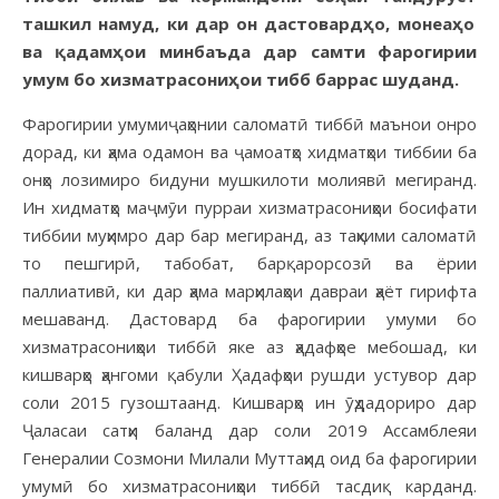
ташкил намуд, ки дар он дастовард
ҳ
о
,
монеа
ҳ
о
ва
қ
адам
ҳ
ои
минбаъда
дар
самти
фарогирии
умум
бо
хизматрасони
ҳ
ои
тибб
баррас
шуданд
.
Фарогирии умумиҷаҳонии саломатӣ тиббӣ маънои онро
дорад, ки ҳама одамон ва ҷамоатҳо хидматҳои тиббии ба
онҳо лозимиро бидуни мушкилоти молиявӣ мегиранд.
Ин хидматҳо маҷмӯи пурраи хизматрасониҳои босифати
тиббии муҳимро дар бар мегиранд, аз таҳкими саломатӣ
то пешгирӣ, табобат, барқарорсозӣ ва ёрии
паллиативӣ, ки дар ҳама марҳилаҳои давраи ҳаёт гирифта
мешаванд. Дастовард ба фарогирии умуми бо
хизматрасониҳои тиббӣ яке аз ҳадафҳое мебошад, ки
кишварҳо ҳангоми қабули Ҳадафҳои рушди устувор дар
соли 2015 гузоштаанд. Кишварҳо ин ӯҳдадориро дар
Ҷаласаи сатҳи баланд дар соли 2019 Ассамблеяи
Генералии Созмони Милали Муттаҳид оид ба фарогирии
умумӣ бо хизматрасониҳои тиббӣ тасдиқ карданд.