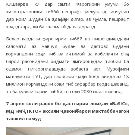
Кишварҳое, ки дар самти Фарогирии умуми бо
хизматрасониҳои тиббӣ пешрафт мекунанд, инчунин
дар ноил шудан ба ҳадафҳои дигар, аз ҷумла, пешрафт
хоҳанд кард, ки ба саломатӣ дахл доранд.
Беҳтар кардани фарогирии тиббӣ ва нишондиҳандаҳои
саломатӣ аз мавҷуд будан ва дастрас будани
кормандони соҳаи тиб ва иҷтимоӣ ва қобилияти онҳо
барои расонидани хидмати ҳамгирошудаи тиббии ба
одамон нигаронидашуда вобаста аст. Мувофиқи
маълумоти ТУТ, дар саросари ҷаҳон бояд зиёда аз 18
миллион кормандони соҳаи тиб сафарбар карда шаванд,
то ба қувваи кории тиббӣ то соли 2030 ноил шаванд.
7 апрел соли равон бо дастгирии лоиҳаи «BaSIC»,
МД «МҶТКТО» аксияи ҷавонӣ барои мактаббачагон
ташкил намуд.