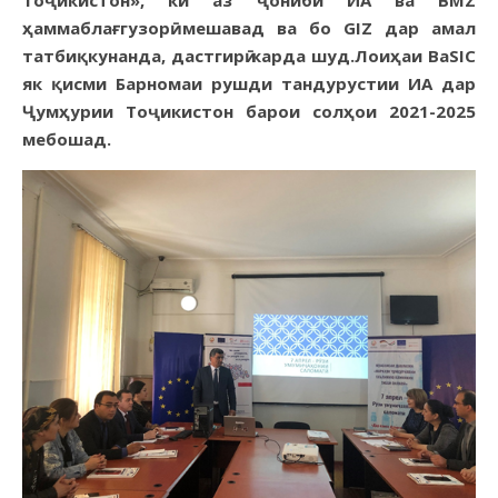
Тоҷикистон», ки аз ҷониби ИА ва BMZ
ҳаммаблағгузорӣ мешавад ва бо GIZ дар амал
татбиқкунанда, дастгирӣ карда шуд.Лоиҳаи BaSIC
як қисми Барномаи рушди тандурустии ИА дар
Ҷумҳурии Тоҷикистон барои солҳои 2021-2025
мебошад.