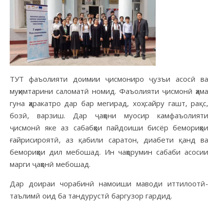
ТУТ фаъолияти доимии ҷисмониро ҷузъи асосӣ ва
муҳимтарини саломатӣ номид. Фаъолияти ҷисмонӣ ҳама
гуна ҳаракатро дар бар мегирад, хоҳ сайру гашт, рақс,
бозӣ, варзиш. Дар ҷаҳони муосир камфаъолияти
ҷисмонӣ яке аз сабабҳои пайдоиши бисёр бемориҳои
ғайрисироятӣ, аз қабили саратон, диабети қанд ва
бемориҳои дил мебошад. Ин чаҳорумин сабаби асосии
марги ҷаҳонӣ мебошад.
Дар доираи чорабинӣ намоиши маводи иттилоотӣ-
таълимӣ оид ба тандурустӣ баргузор гардид.