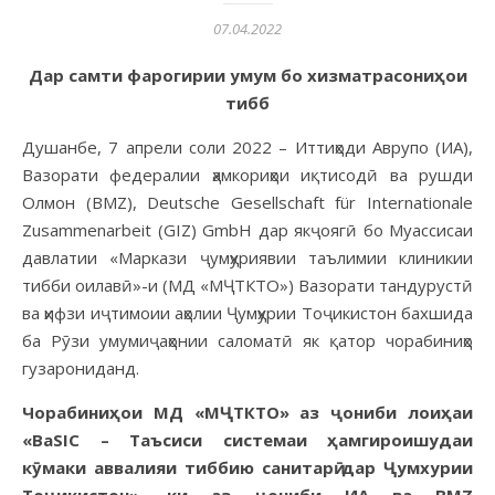
07.04.2022
Дар самти фарогирии
умум
бо хизматрасони
ҳ
ои
тибб
Душанбе, 7 апрели соли 2022 – Иттиҳоди Аврупо (ИА),
Вазорати федералии ҳамкориҳои иқтисодӣ ва рушди
Олмон (BMZ), Deutsche Gesellschaft für Internationale
Zusammenarbeit (GIZ) GmbH дар якҷоягӣ бо Муассисаи
давлатии «Маркази ҷумҳуриявии таълимии клиникии
тибби оилавӣ»-и (МД «МҶТКТО») Вазорати тандурустӣ
ва ҳифзи иҷтимоии аҳолии Ҷумҳурии Тоҷикистон бахшида
ба Рӯзи умумиҷаҳонии саломатӣ як қатор чорабиниҳо
гузарониданд.
Чорабиниҳои МД «МҶТКТО» аз ҷониби лоиҳаи
«BaSIC – Таъсиси системаи ҳамгироишудаи
кӯмаки аввалияи тиббию санитарӣ дар Ҷумхурии