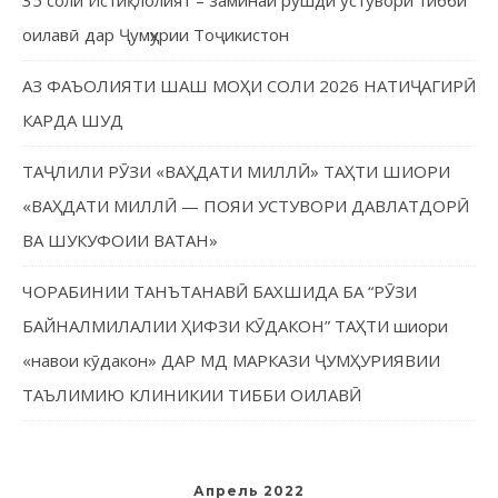
35 соли Истиқлолият – заминаи рушди устувори тибби
оилавӣ дар Ҷумҳурии Тоҷикистон
АЗ ФАЪОЛИЯТИ ШАШ МОҲИ СОЛИ 2026 НАТИҶАГИРӢ
КАРДА ШУД
ТАҶЛИЛИ РӮЗИ «ВАҲДАТИ МИЛЛӢ» ТАҲТИ ШИОРИ
«ВАҲДАТИ МИЛЛӢ — ПОЯИ УСТУВОРИ ДАВЛАТДОРӢ
ВА ШУКУФОИИ ВАТАН»
ЧОРАБИНИИ ТАНЪТАНАВӢ БАХШИДА БА “РӮЗИ
БАЙНАЛМИЛАЛИИ ҲИФЗИ КӮДАКОН” ТАҲТИ шиори
«навои кӯдакон» ДАР МД МАРКАЗИ ҶУМҲУРИЯВИИ
ТАЪЛИМИЮ КЛИНИКИИ ТИББИ ОИЛАВӢ
Апрель 2022