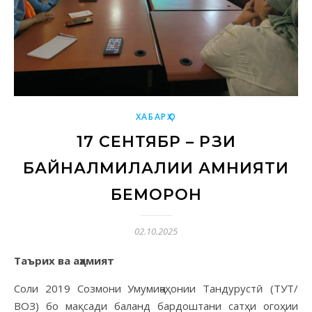
ХАБАРҲО
17 СЕНТЯБР – РӮЗИ
БАЙНАЛМИЛАЛИИ АМНИЯТИ
БЕМОРОН
02.10.2025
Таърих ва аҳамият
Соли 2019 Созмони Умумиҷаҳонии Тандурустӣ (ТУТ/
ВОЗ) бо мақсади баланд бардоштани сатҳи огоҳии