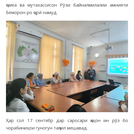
ҷомеа ва мутахассисон Рӯзи байналмилалии амнияти
беморон-ро ҷорӣ намуд.
Ҳар сол 17 сентябр дар саросари ҷаҳон ин рӯз бо
чорабиниҳои гуногун таҷлил мешавад.