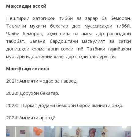
Мақсадҳои асосӣ
Пешгирии хатогиҳои тиббӣ ва зарар ба беморон.
Таъмини муҳити бехатар дар муассисаҳои тиббӣ.
Ҷалби беморон, аҳли оила ва ҷомеа дар равандҳои
табобат. Баланд бардоштани масъулият ва сатҳи
донишҳои кормандони соҳаи тиб. Татбиқи таҷрибаҳои
муосири идоракунии хавф дар соҳаи тандурустӣ.
Мавзӯъҳои солона
2021: Амнияти модар ва навзод.
2022: Доруҳои бехатар.
2023: Ширкат додани беморон барои амнияти онҳо.
2024: Амнияти ҷарроҳӣ.