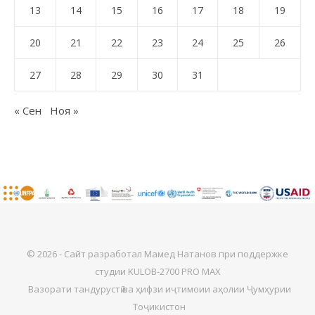
13
14
15
16
17
18
19
20
21
22
23
24
25
26
27
28
29
30
31
« Сен
Ноя »
© 2026 - Сайт разработал Мамед Натанов при поддержке
студии KULOB-2700 PRO MAX
Вазорати тандурустӣ ва ҳифзи иҷтимоии аҳолии Ҷумҳурии
Тоҷикистон