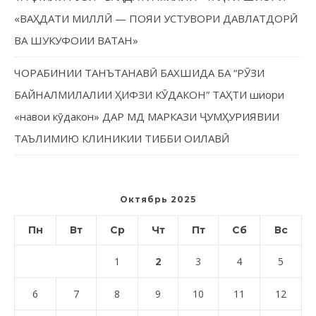
«ВАҲДАТИ МИЛЛӢ — ПОЯИ УСТУВОРИ ДАВЛАТДОРӢ
ВА ШУКУФОИИ ВАТАН»
ЧОРАБИНИИ ТАНЪТАНАВӢ БАХШИДА БА “РӮЗИ
БАЙНАЛМИЛАЛИИ ҲИФЗИ КӮДАКОН” ТАҲТИ шиори
«навои кӯдакон» ДАР МД МАРКАЗИ ҶУМҲУРИЯВИИ
ТАЪЛИМИЮ КЛИНИКИИ ТИББИ ОИЛАВӢ
Октябрь 2025
Пн
Вт
Ср
Чт
Пт
Сб
Вс
1
2
3
4
5
6
7
8
9
10
11
12