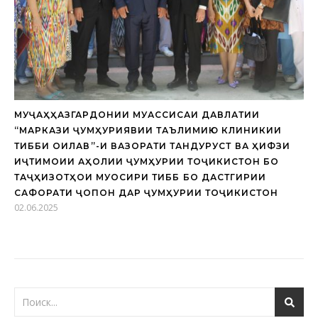
МУҶАҲҲАЗГАРДОНИИ МУАССИСАИ ДАВЛАТИИ
“МАРКАЗИ ҶУМҲУРИЯВИИ ТАЪЛИМИЮ КЛИНИКИИ
ТИББИ ОИЛАВӢ”-И ВАЗОРАТИ ТАНДУРУСТӢ ВА ҲИФЗИ
ИҶТИМОИИ АҲОЛИИ ҶУМҲУРИИ ТОҶИКИСТОН БО
ТАҶҲИЗОТҲОИ МУОСИРИ ТИББӢ БО ДАСТГИРИИ
САФОРАТИ ҶОПОН ДАР ҶУМҲУРИИ ТОҶИКИСТОН
02.06.2025