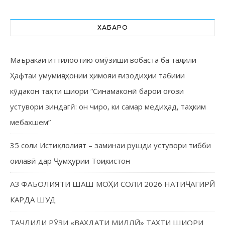
ХАБАРҲО
Маъракаи иттилоотию омӯзиши вобаста ба таҷлили
Ҳафтаи умумиҷаҳонии ҳимояи ғизодиҳии табиии
кӯдакон таҳти шиори “Синамаконӣ барои оғози
устувори зиндагӣ: он чиро, ки самар медиҳад, таҳким
мебахшем”
35 соли Истиқлолият – заминаи рушди устувори тибби
оилавӣ дар Ҷумҳурии Тоҷикистон
АЗ ФАЪОЛИЯТИ ШАШ МОҲИ СОЛИ 2026 НАТИҶАГИРӢ
КАРДА ШУД
ТАҶЛИЛИ РӮЗИ «ВАҲДАТИ МИЛЛӢ» ТАҲТИ ШИОРИ