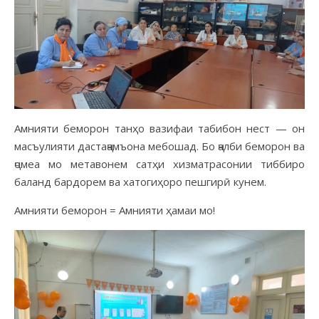
Амнияти беморон танҳо вазифаи табибон нест — он
масъулияти дастаҷамъона мебошад. Бо ҷалби беморон ва
ҷомеа мо метавонем сатҳи хизматрасонии тиббиро
баланд бардорем ва хатогиҳоро пешгирӣ кунем.
Амнияти беморон = Амнияти ҳамаи мо!