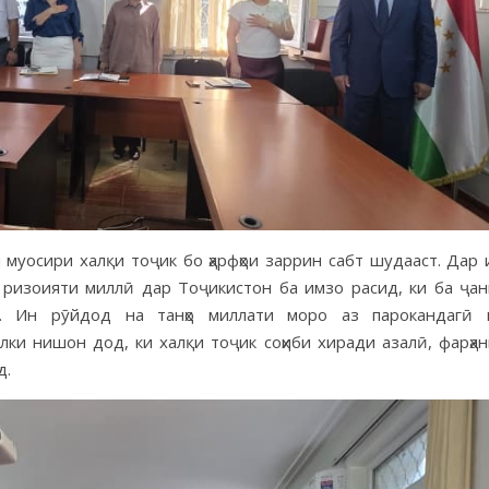
муосири халқи тоҷик бо ҳарфҳои заррин сабт шудааст. Дар 
 ризоияти миллӣ дар Тоҷикистон ба имзо расид, ки ба ҷан
д. Ин рӯйдод на танҳо миллати моро аз парокандагӣ 
ки нишон дод, ки халқи тоҷик соҳиби хиради азалӣ, фарҳан
д.