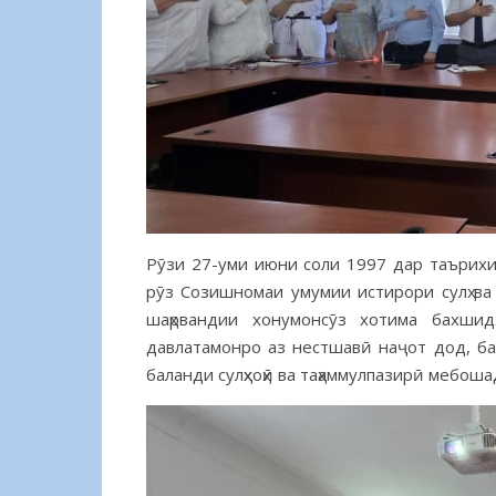
Рӯзи 27-уми июни соли 1997 дар таърихи 
рӯз Созишномаи умумии истирори сулҳ ва
шаҳрвандии хонумонсӯз хотима бахши
давлатамонро аз нестшавӣ наҷот дод, бал
баланди сулҳхоҳӣ ва таҳаммулпазирӣ мебоша