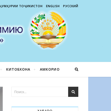
 ҶУМҲУРИИ ТОҶИКИСТОН
ENGLISH
РУССКИЙ
КИТОБХОНА
ҲАМКОРИҲО
ХАБАРҲО