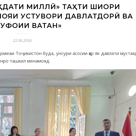
АҲДАТИ МИЛЛӢ» ТАҲТИ ШИОРИ
ПОЯИ УСТУВОРИ ДАВЛАТДОРӢ ВА
УФОИИ ВАТАН»
22.06.2026
ҷомеаи Тоҷикистон буда, унсури асосии ҳар як давлати мустақ
онро ташкил менамояд.