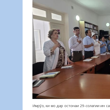
Имрӯз, ки мо дар остонаи 29-солагии ин са