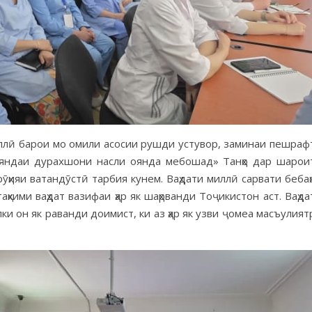
иллӣ барои мо омили асосии рушди устувор, заминаи пешраф
 ояндаи дурахшони насли оянда мебошад» Танҳо дар шарои
ҳияи ватандӯстӣ тарбия кунем. Ваҳдати миллӣ сарвати бебаҳ
аҳкими ваҳдат вазифаи ҳар як шаҳрванди Тоҷикистон аст. Ваҳда
лки он як раванди доимист, ки аз ҳар як узви ҷомеа масъулият