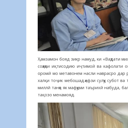
Ҳамзамон бояд зикр намуд, ки «Ваҳдати м
соҳаҳои иқтисодию иҷтимоӣ ва кафолати
оромӣ мо метавонем насли наврасро дар рӯ
халқи тоҷик мебошад.ҳифзи сулҳу субот ва т
миллӣ танҳо як мафҳуми таърихӣ набуда, ба
тақозо менамояд.