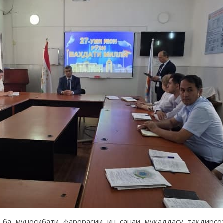
ба муносибати фарорасии ин санаи муқаддасу тақдирсо