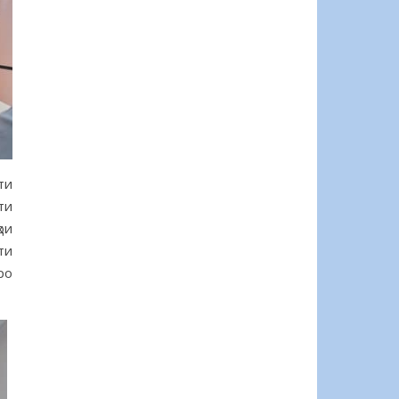
ти
ти
ои
ти
ро