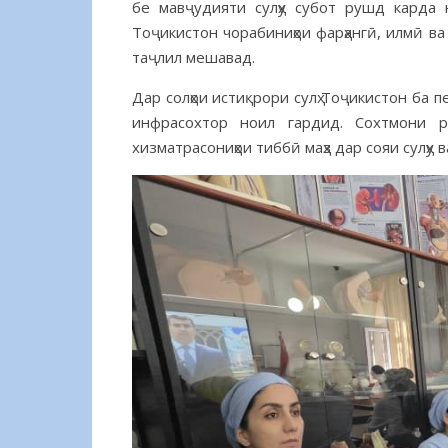
бе мавҷудияти сулҳу субот рушд карда 
Тоҷикистон чорабиниҳои фарҳангӣ, илмӣ ва
таҷлил мешавад.
Дар солҳои истиқрори сулҳ Тоҷикистон ба п
инфрасохтор ноил гардид. Сохтмони роҳ
хизматрасониҳои тиббӣ маҳз дар сояи сулҳу