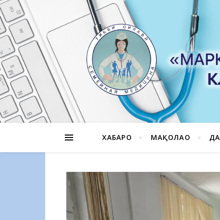
ХАБАРҲО
МАҚОЛАҲО
ДА