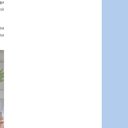
ои
тӣ
ва
ти