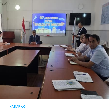
ХАБАРҲО