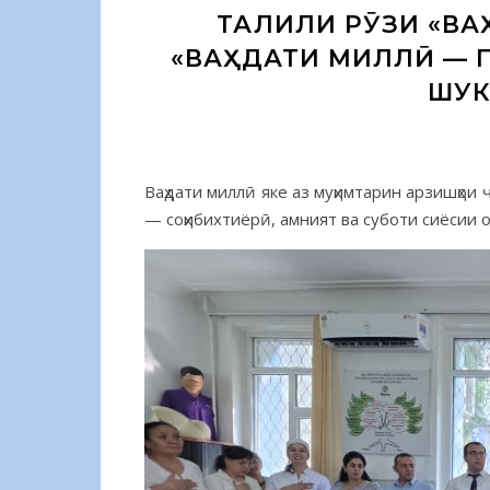
ТАҶЛИЛИ РӮЗИ «В
«ВАҲДАТИ МИЛЛӢ — 
ШУК
Ваҳдати миллӣ яке аз муҳимтарин арзишҳои 
— соҳибихтиёрӣ, амният ва суботи сиёсии 