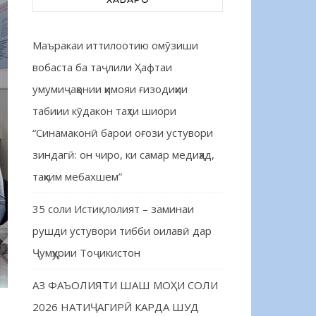
Маъракаи иттилоотию омӯзиши
вобаста ба таҷлили Ҳафтаи
умумиҷаҳонии ҳимояи ғизодиҳии
табиии кӯдакон таҳти шиори
“Синамаконӣ барои оғози устувори
зиндагӣ: он чиро, ки самар медиҳад,
таҳким мебахшем”
35 соли Истиқлолият – заминаи
рушди устувори тибби оилавӣ дар
Ҷумҳурии Тоҷикистон
АЗ ФАЪОЛИЯТИ ШАШ МОҲИ СОЛИ
2026 НАТИҶАГИРӢ КАРДА ШУД