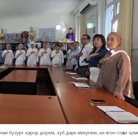
наи бузург қарор дорем, хуб дарк мекунем, ки ягон соҳаи ҷом