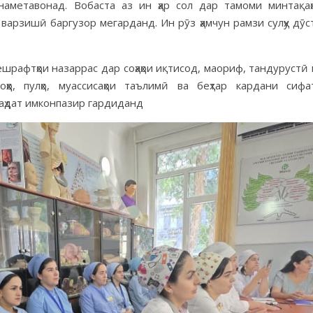
наметавонад. Вобаста аз ин ҳар сол дар тамоми минтақаҳ
 варзишӣ баргузор мегарданд. Ин рӯз ҳамчун рамзи сулҳу дӯс
ешрафтҳои назаррас дар соҳаҳои иқтисод, маориф, тандурустӣ 
ҳо, пулҳо, муассисаҳои таълимӣ ва беҳтар кардани сифа
 ваҳдат имконпазир гардиданд