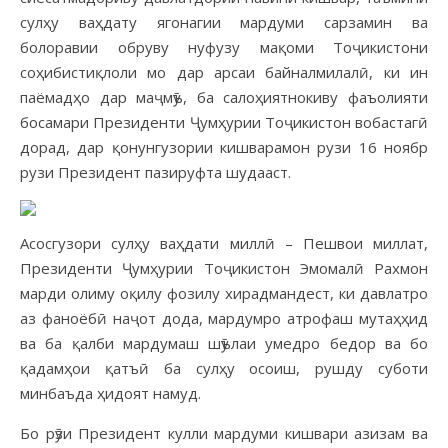
сулҳу ваҳдату ягонагии мардуми сарзамин ва
болоравии обруву нуфузу мақоми Тоҷикистони
соҳибистиқлоли мо дар арсаи байналмилалӣ, ки ин
паёмадҳо дар маҷмӯъ, ба салоҳиятнокиву фаъолияти
босамари Президенти Ҷумҳурии Тоҷикистон вобастагӣ
дорад, дар қонунгузории кишварамон рузи 16 ноябр
рузи Президент пазируфта шудааст.
Асосгузори сулҳу ваҳдати миллӣ – Пешвои миллат,
Президенти Ҷумҳурии Тоҷикистон Эмомалӣ Рахмон
марди олиму оқилу фозилу хирадмандест, ки давлатро
аз фаноёбӣ наҷот дода, мардумро атрофаш мутаҳҳид
ва ба қалби мардумаш шӯълаи умедро бедор ва бо
қадамҳои қатъӣ ба сулҳу осоиш, рушду суботи
минбаъда ҳидоят намуд.
Бо рӯзи Президент кулли мардуми кишвари азизам ва