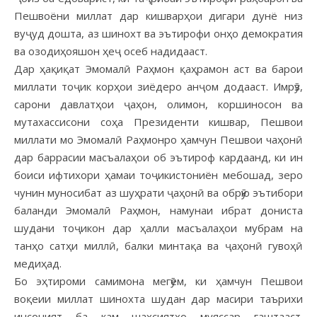
Пешвоёни миллат дар кишварҳои дигари дунё низ
вуҷуд дошта, аз шинохт ва эътирофи онҳо демократия
ва озодиҳояшон ҳеҷ осеб надидааст.
Дар ҳақиқат Эмомалӣ Раҳмон қаҳрамон аст ва барои
миллати тоҷик корҳои зиёдеро анҷом додааст. Имрӯз,
сарони давлатҳои ҷаҳон, олимон, коршиносон ва
мутахассисони соҳа Президенти кишвар, Пешвои
миллати мо Эмомалӣ Раҳмонро ҳамчун Пешвои чаҳонӣ
дар баррасии масъалаҳои об эътироф кардаанд, ки ин
боиси ифтихори ҳамаи тоҷикистониён мебошад, зеро
чунин муносибат аз шуҳрати ҷаҳонӣ ва обрӯю эътибори
баланди Эмомалӣ Раҳмон, намунаи ибрат дониста
шудани тоҷикон дар ҳалли масъалаҳои мубрам на
танҳо сатҳи миллӣ, балки минтақа ва ҷаҳонӣ гувоҳӣ
медиҳад.
Бо эҳтироми самимона мегӯем, ки ҳамчун Пешвои
воқеии миллат шинохта шудан дар масири таърихи
инсоният ба кам шахсиятҳо муяссар гаштааст.