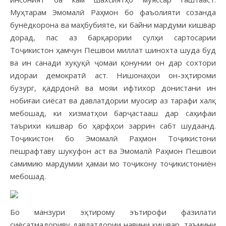
Муҳтарам Эмомалӣ Раҳмон бо фаъолияти созанда
бунёдкорона ва маҳбубияте, ки байни мардуми кишвар
дорад, пас аз барқарории сулҳи сартосарии
Тоҷикистон ҳамчун Пешвои миллат шинохта шуда буд
ва ин санади хуқуқӣ ҷомаи қонунии он дар сохтори
идораи демократӣ аст. Нишонаҳои он-эҳтироми
бузург, қадрдонӣ ва мояи ифтихор донистани ин
нобиғаи сиёсат ва давлатдории муосир аз тарафи халқ
мебошад, ки хизматҳои барҷастааш дар саҳифаи
таърихи кишвар бо ҳарфҳои заррин сабт шудаанд.
Тоҷикистон бо Эмомалӣ Раҳмон Тоҷикистони
пешрафтаву шукуфон аст ва Эмомалӣ Раҳмон Пешвои
самимию мардумии ҳамаи мо тоҷикону тоҷикистониён
мебошад.
Бо манзури эҳтирому эътирофи фазилати
сиёсатмадориву давлатдории навини кишвар, таъмини