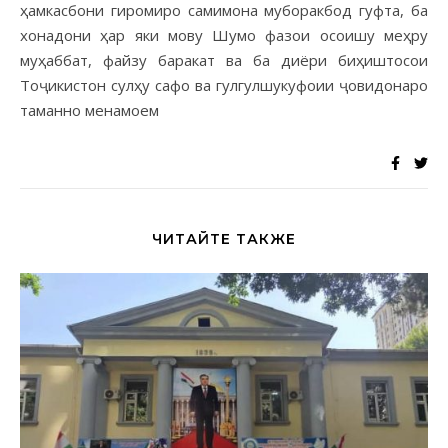
ҳамкасбони гиромиро самимона муборакбод гуфта, ба
хонадони ҳар яки мову Шумо фазои осоишу меҳру
муҳаббат, файзу баракат ва ба диёри биҳиштосои
Тоҷикистон сулҳу сафо ва гулгулшукуфоии ҷовидонаро
таманно менамоем
ЧИТАЙТЕ ТАКЖЕ