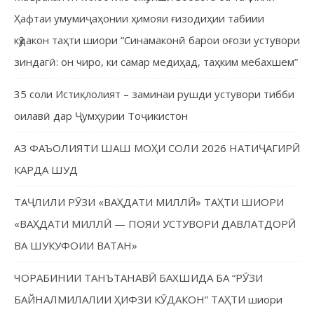
Ҳафтаи умумиҷаҳонии ҳимояи ғизодиҳии табиии
кӯдакон таҳти шиори “Синамаконӣ барои оғози устувори
зиндагӣ: он чиро, ки самар медиҳад, таҳким мебахшем”
35 соли Истиқлолият – заминаи рушди устувори тибби
оилавӣ дар Ҷумҳурии Тоҷикистон
АЗ ФАЪОЛИЯТИ ШАШ МОҲИ СОЛИ 2026 НАТИҶАГИРӢ
КАРДА ШУД
ТАҶЛИЛИ РӮЗИ «ВАҲДАТИ МИЛЛӢ» ТАҲТИ ШИОРИ
«ВАҲДАТИ МИЛЛӢ — ПОЯИ УСТУВОРИ ДАВЛАТДОРӢ
ВА ШУКУФОИИ ВАТАН»
ЧОРАБИНИИ ТАНЪТАНАВӢ БАХШИДА БА “РӮЗИ
БАЙНАЛМИЛАЛИИ ҲИФЗИ КӮДАКОН” ТАҲТИ шиори