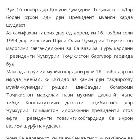
Рӯзи 16 ноябр дар Қонуни Ҷумҳурии Тоҷикистон «Дар
бораи рӯзҳои ид» рӯзи Президент муайян карда
шудааст.
Аз саҳифаҳои таърих дар ёд дорем, ки 16 ноябри соли
1994 дар иҷлосияи Шӯрои Олии Ҷумҳурии Тоҷикистон
маросими савгандёдкунӣ ва ба вазифа шурӯъ кардани
Президенти Ҷумҳурии Тоҷикистон баргузор гардида
буд.
Мақсад аз рӯзи ид муайян кардани рузи 16 ноябр дар он
ифода меёбад, ки ибтидо аз ҳамин рӯзи тақдирсозу
муайянкунандаи рушди минбаъдаи бомароми
Тоҷикистон марҳилаи нави муҳими давлатӣ, яъне
тибқи Конститутсияи давлати соҳибихтиёр дар
Ҷумҳурии Тоҷикистон идоракунии президентӣ оғоз
ёфта, Президенти тозаинтихобгардида ба иҷрои
вазифа шурӯъ намудааст.
Ҷоиз ба ёдоварист, ки таҷрибаи эътирофи раҳбарон ва