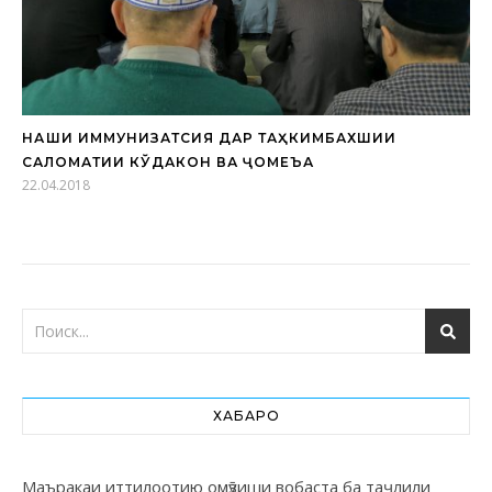
НАҚШИ ИММУНИЗАТСИЯ ДАР ТАҲКИМБАХШИИ
САЛОМАТИИ КЎДАКОН ВА ҶОМЕЪА
22.04.2018
ХАБАРҲО
Маъракаи иттилоотию омӯзиши вобаста ба таҷлили