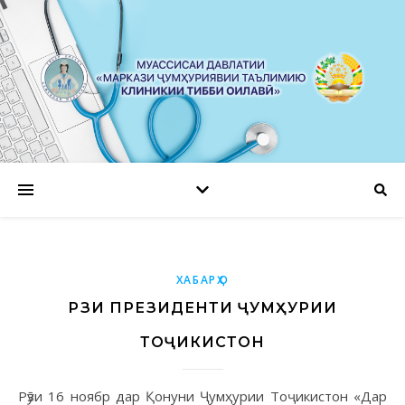
ХАБАРҲО
РӮЗИ ПРЕЗИДЕНТИ ҶУМҲУРИИ
ТОҶИКИСТОН
Рӯзи 16 ноябр дар Қонуни Ҷумҳурии Тоҷикистон «Дар