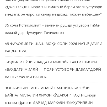
кӯдакон таҳти шиори “Синамаконӣ барои оғози устувори
зиндагӣ: он чиро, ки самар медиҳад, таҳким мебахшем”
35 соли Истиқлолият – заминаи рушди устувори тибби
оилавӣ дар Ҷумҳурии Тоҷикистон
АЗ ФАЪОЛИЯТИ ШАШ МОҲИ СОЛИ 2026 НАТИҶАГИРӢ
КАРДА ШУД
ТАҶЛИЛИ РӮЗИ «ВАҲДАТИ МИЛЛӢ» ТАҲТИ ШИОРИ
«ВАҲДАТИ МИЛЛӢ — ПОЯИ УСТУВОРИ ДАВЛАТДОРӢ
ВА ШУКУФОИИ ВАТАН»
ЧОРАБИНИИ ТАНЪТАНАВӢ БАХШИДА БА “РӮЗИ
БАЙНАЛМИЛАЛИИ ҲИФЗИ КӮДАКОН” ТАҲТИ шиори
«навои кӯдакон» ДАР МД МАРКАЗИ ҶУМҲУРИЯВИИ