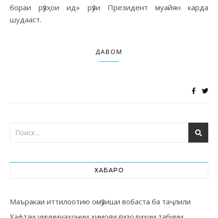
бораи рӯзҳои ид» рӯзи Президент муайян карда
шудааст.
ДАВОМ
ХАБАРҲО
Маъракаи иттилоотию омӯзиши вобаста ба таҷлили
Ҳафтаи умумиҷаҳонии ҳимояи ғизодиҳии табиии