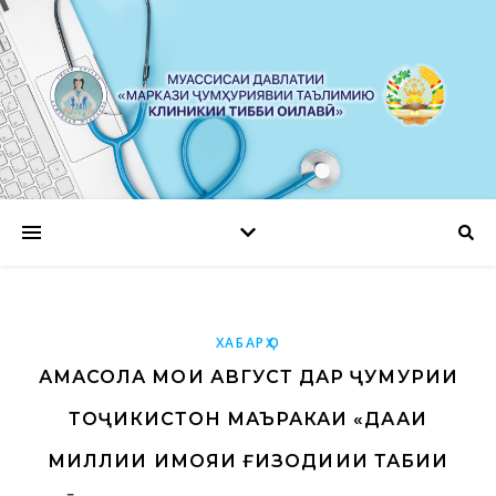
ХАБАРҲО
ҲАМАСОЛА МОҲИ АВГУСТ ДАР ҶУМҲУРИИ
ТОҶИКИСТОН МАЪРАКАИ «ДАҲАИ
МИЛЛИИ ҲИМОЯИ ҒИЗОДИҲИИ ТАБИИ